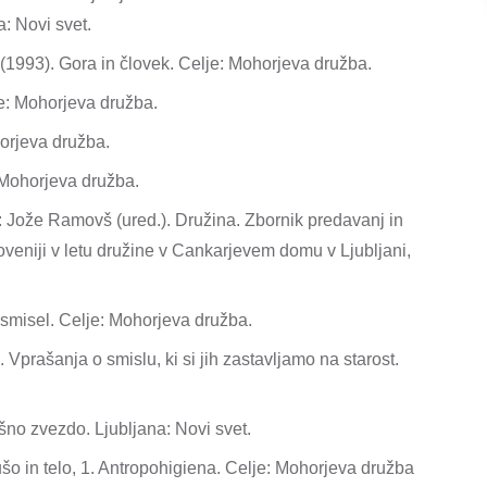
a: Novi svet.
(1993). Gora in človek. Celje: Mohorjeva družba.
je: Mohorjeva družba.
orjeva družba.
 Mohorjeva družba.
: Jože Ramovš (ured.). Družina. Zbornik predavanj in
oveniji v letu družine v Cankarjevem domu v Ljubljani,
a smisel. Celje: Mohorjeva družba.
 Vprašanja o smislu, ki si jih zastavljamo na starost.
šno zvezdo. Ljubljana: Novi svet.
šo in telo, 1. Antropohigiena. Celje: Mohorjeva družba