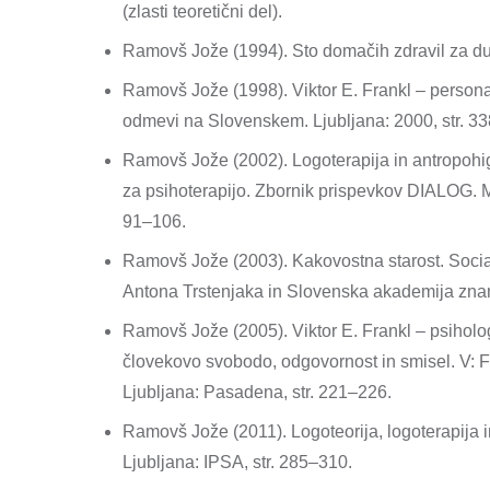
(zlasti teoretični del).
Ramovš Jože (1994). Sto domačih zdravil za duš
Ramovš Jože (1998). Viktor E. Frankl – personali
odmevi na Slovenskem. Ljubljana: 2000, str. 3
Ramovš Jože (2002). Logoterapija in antropohig
za psihoterapijo. Zbornik prispevkov DIALOG. M
91–106.
Ramovš Jože (2003). Kakovostna starost. Socialn
Antona Trstenjaka in Slovenska akademija znan
Ramovš Jože (2005). Viktor E. Frankl – psiholo
človekovo svobodo, odgovornost in smisel. V: F
Ljubljana: Pasadena, str. 221–226.
Ramovš Jože (2011). Logoteorija, logoterapija in
Ljubljana: IPSA, str. 285–310.