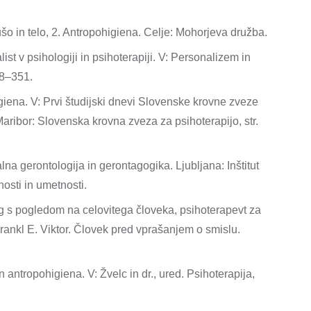
o in telo, 2. Antropohigiena. Celje: Mohorjeva družba.
st v psihologiji in psihoterapiji. V: Personalizem in
38–351.
iena. V: Prvi študijski dnevi Slovenske krovne zveze
aribor: Slovenska krovna zveza za psihoterapijo, str.
a gerontologija in gerontagogika. Ljubljana: Inštitut
osti in umetnosti.
g s pogledom na celovitega človeka, psihoterapevt za
rankl E. Viktor. Človek pred vprašanjem o smislu.
 antropohigiena. V: Žvelc in dr., ured. Psihoterapija,