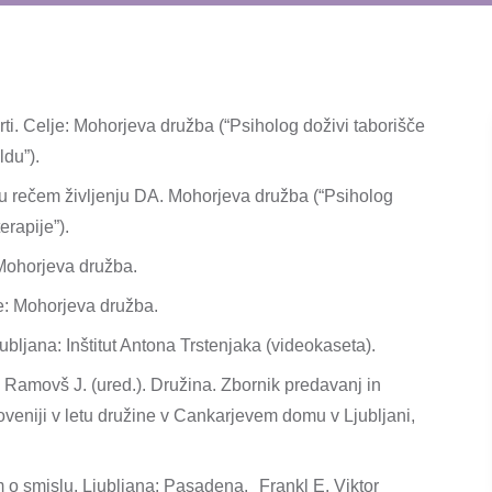
rti. Celje: Mohorjeva družba (“Psiholog doživi taborišče
ldu”).
mu rečem življenju DA. Mohorjeva družba (“Psiholog
erapije”).
 Mohorjeva družba.
je: Mohorjeva družba.
ubljana: Inštitut Antona Trstenjaka (videokaseta).
: Ramovš J. (ured.). Družina. Zbornik predavanj in
oveniji v letu družine v Cankarjevem domu v Ljubljani,
m o smislu. Ljubljana: Pasadena. Frankl E. Viktor