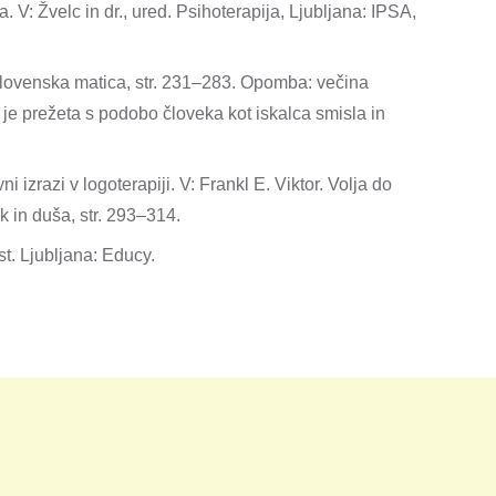
V: Žvelc in dr., ured. Psihoterapija, Ljubljana: IPSA,
 Slovenska matica, str. 231–283. Opomba: večina
 je prežeta s podobo človeka kot iskalca smisla in
izrazi v logoterapiji. V: Frankl E. Viktor. Volja do
ik in duša, str. 293–314.
t. Ljubljana: Educy.