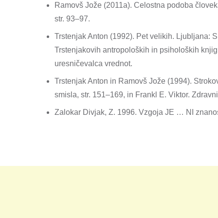
Ramovš Jože (2011a). Celostna podoba človeka. 
str. 93–97.
Trstenjak Anton (1992). Pet velikih. Ljubljana:
Trstenjakovih antropoloških in psiholoških knjig
uresničevalca vrednot.
Trstenjak Anton in Ramovš Jože (1994). Strokovni 
smisla, str. 151–169, in Frankl E. Viktor. Zdravn
Zalokar Divjak, Z. 1996. Vzgoja JE … NI znanos